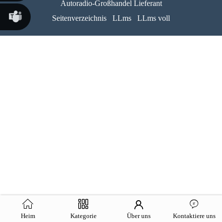
Autoradio-Großhandel Lieferant
Susana
Seitenverzeichnis
LLms
LLms voll
Chen
Martina
Chen
Heim
Kategorie
Über uns
Kontaktiere uns