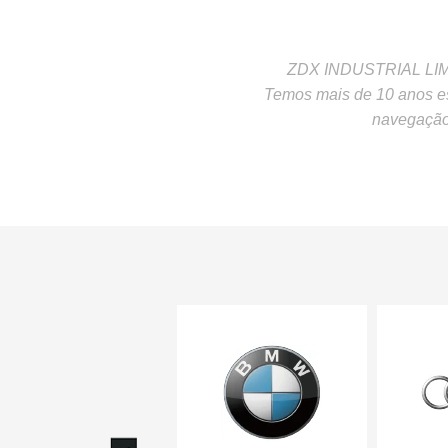
ZDX INDUSTRIAL LIMITE
Temos mais de 10 anos es
navegação 