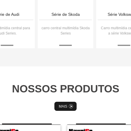
rie de Audi
Série de Skoda
Série Volks
imídia central para
carro central multimídia Skoda
Carro multimídia c
udi Series.
Series
a série Volks
NOSSOS PRODUTOS
MAIS