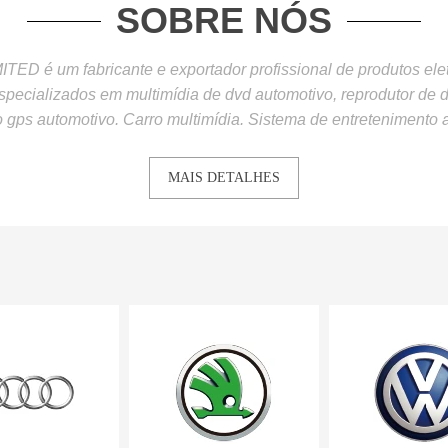
SOBRE NÓS
D é um fabricante e exportador profissional de produtos el
pecializados em multimídia de dvd automotivo, reprodutor de d
gps automotivo. Carro multimídia. Sistema de entretenimento 
MAIS DETALHES