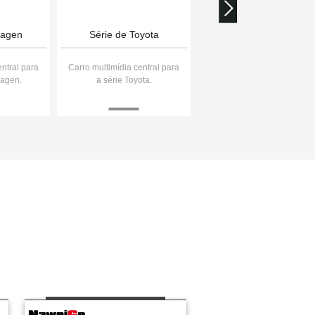
wagen
Série de Toyota
Série Ford
entral para
Carro multimídia central para
Carro multimídia central pa
wagen.
a série Toyota.
a série Ford,