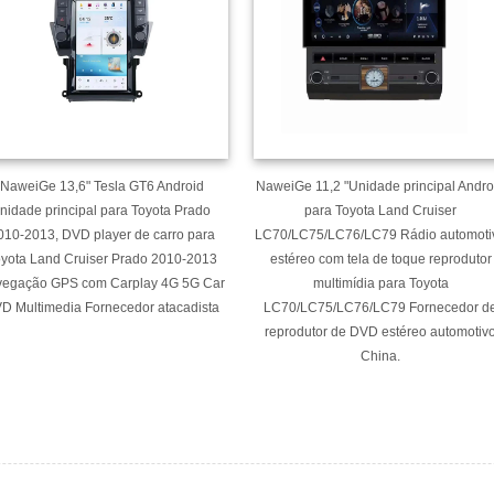
NaweiGe 13,6" Tesla GT6 Android
NaweiGe 11,2 "Unidade principal Andro
nidade principal para Toyota Prado
para Toyota Land Cruiser
010-2013, DVD player de carro para
LC70/LC75/LC76/LC79 Rádio automoti
yota Land Cruiser Prado 2010-2013
estéreo com tela de toque reprodutor
egação GPS com Carplay 4G 5G Car
multimídia para Toyota
D Multimedia Fornecedor atacadista
LC70/LC75/LC76/LC79 Fornecedor d
reprodutor de DVD estéreo automotiv
China.