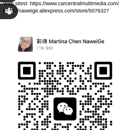
Web sitesi:
https://www.carcentralmultimedia.com/
Susana
https://naweige.aliexpress.com/store/5076327
Chen
Martina
Chen