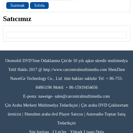
Sunmak
Sıfırla
Satıcımız
Otomobil DVD'Sine Odaklanma Çin'de 10 yılı aşkın süredir multimedya
Telif Hakkı 2017 @ http://www.carcentralmultimedia.com ShenZhen
NaweiGe Technology Co., Ltd. tüm hakları saklıdır Tel: + 86-755-
84861196 Mobil: + 86-15919454656
E-posta: naweige- sales@carcentralmultimedia.com
Çin Araba Merkezi Multimedya Tedarikçisi | Çin araba DVD Çokluortam
üreticisi | Shenzhen araba dvd Player Satıcısı | Autoradio-Toptan Satış
Tedarikçisi
Site haritası
LLm'ler
Yüksek Lisans Dolu