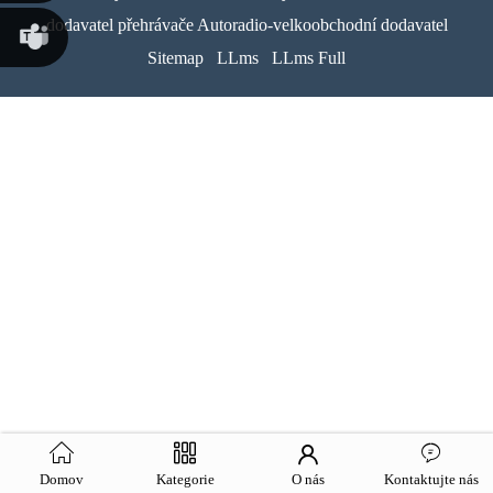
Susana
dodavatel přehrávače Autoradio-velkoobchodní dodavatel
Sitemap
LLms
LLms Full
Chen
Martina
Chen
Domov
Kategorie
O nás
Kontaktujte nás