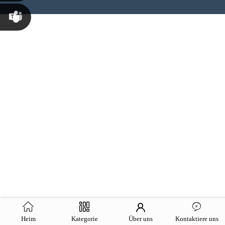
Susana
Chen
Martina
Chen
Heim
Kategorie
Über uns
Kontaktiere uns