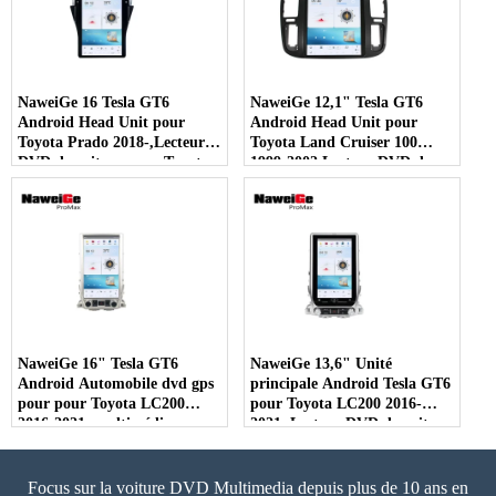
multimédia DVD de voiture -
fournisseur en gros
COPIE - 407uii
NaweiGe 16 Tesla GT6
NaweiGe 12,1" Tesla GT6
Android Head Unit pour
Android Head Unit pour
Toyota Prado 2018-,Lecteur
Toyota Land Cruiser 100
DVD de voiture pour Toyota
1999-2002,Lecteur DVD de
Land Cruiser Prado 2018-
voiture pour Toyota LC100
Navigation GPS avec Carplay
1999-2002 Navigation GPS
4G 5G Fournisseur de gros
avec Carplay 4G 5G DVD de
multimédia DVD de voiture.
voiture multimédia
fournisseur en gros.
NaweiGe 16" Tesla GT6
NaweiGe 13,6" Unité
Android Automobile dvd gps
principale Android Tesla GT6
pour pour Toyota LC200
pour Toyota LC200 2016-
2016-2021, multimédia
2021, Lecteur DVD de voiture
central pour Toyota Land
pour Toyota Land Cruiser 200
Cruiser 200 2016-2021
2016-2021 Multimédia,
multimédia, radio
Fournisseur multimédia
Focus sur la voiture DVD Multimedia depuis plus de 10 ans en