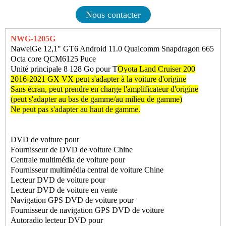
Nous contacter
NWG-1205G
NaweiGe 12,1" GT6 Android 11.0 Qualcomm Snapdragon 665
Octa core QCM6125 Puce
Unité principale 8 128 Go pour T
Oyota Land Cruiser 200
2016-2021 GX VX peut s'adapter à la voiture d'origine
Sans écran, peut prendre en charge l'amplificateur d'origine
(peut s'adapter au bas de gamme/au milieu de gamme)
Ne peut pas s'adapter au haut de gamme.
DVD de voiture pour
Fournisseur de DVD de voiture Chine
Centrale multimédia de voiture pour
Fournisseur multimédia central de voiture Chine
Lecteur DVD de voiture pour
Lecteur DVD de voiture en vente
Navigation GPS DVD de voiture pour
Fournisseur de navigation GPS DVD de voiture
Autoradio
lecteur DVD pour